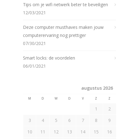
Tips om je wifi netwerk beter te beveiligen
12/03/2021
Deze computer musthaves maken jouw
computerervaring nog prettiger
07/30/2021
Smart locks: de voordelen
06/01/2021
augustus 2026
M
D
W
D
V
Z
Z
1
2
3
4
5
6
7
8
9
10
11
12
13
14
15
16