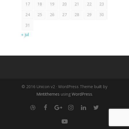
17
18
19
20
21
22
23
24
25
26
27
28
29
30
31
« jul
© 2016 Unicon v2 · WordPress Theme built by
Mintithemes
using
WordPress
.